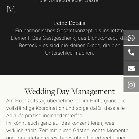
die Vorfreude eurer Gäste.
IV.
Feine Details
Ein harmonisches Gesamtkonzept bis ins letzte
Element. Das Gastgeschenk, das Lichtkonzept, das
Besteck – es sind die kleinen Dinge, die den
Unterschied machen.
Wedding Day Management
Am Hochzeitstag übernehme ich im Hintergrund die
vollständige Koordination und sorge dafür, dass alle
Abläufe präzise ineinandergreifen.
Ihr könnt euch ganz auf das konzentrieren, was
wirklich zählt. Zeit mit euren Gästen, echte Momente
und das Erleben eures Tages ohne Unterbrechungen