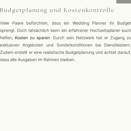
Budgetplanung und Kostenkontrolle
Viele Paare befürchten, dass ein Wedding Planner ihr Budget
sprengt. Doch tatsächlich kann ein erfahrener Hochzeitsplaner euch
helfen,
Kosten zu sparen
. Durch sein Netzwerk hat er Zugang zu
exklusiven Angeboten und Sonderkonditionen bei Dienstleistern.
Zudem erstellt er eine realistische Budgetplanung und achtet darauf,
dass alle Ausgaben im Rahmen bleiben.
Zugang zu einem exklusiven
Dienstleisternetzwerk
Ein Hochzeitsplaner arbeitet regelmäßig mit Fotografen, Floristen,
Caterern und anderen Hochzeitsdienstleistern zusammen. Dadurch
kennt er die besten Anbieter und kann euch professionelle Partner
empfehlen, die perfekt zu eurem Stil und Budget passen.