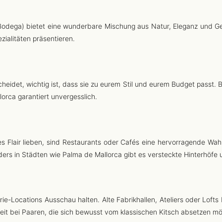
 (Bodega) bietet eine wunderbare Mischung aus Natur, Eleganz und Ge
zialitäten präsentieren.
heidet, wichtig ist, dass sie zu eurem Stil und eurem Budget passt. Be
lorca garantiert unvergesslich.
es Flair lieben, sind Restaurants oder Cafés eine hervorragende Wa
ders in Städten wie Palma de Mallorca gibt es versteckte Hinterhöfe u
e-Locations Ausschau halten. Alte Fabrikhallen, Ateliers oder Lofts
it bei Paaren, die sich bewusst vom klassischen Kitsch absetzen m