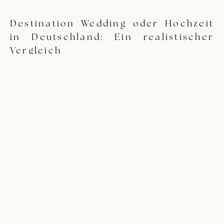
Destination Wedding oder Hochzeit
in Deutschland: Ein realistischer
Vergleich
1. Gäste & Atmosphäre
Destination Weddings sind meist kleiner und sehr persönlich.
Ihr verbringt oft mehrere Tage gemeinsam mit euren Gästen,
was eine intensive, familiäre Stimmung schafft.
Eine Hochzeit in Deutschland ermöglicht es euch hingegen,
auch größere Gesellschaften stilvoll einzubinden.
Fragt euch:
Möchtet ihr bewusst reduzieren – oder ist es euch wichtig,
möglichst viele Menschen an eurem Tag dabei zu haben?
2. Budget & Investitionen