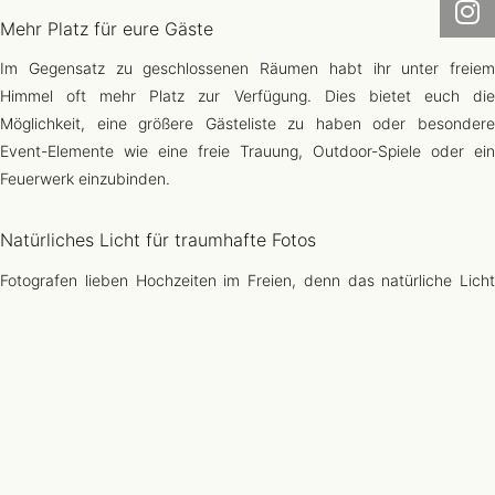
Mehr Platz für eure Gäste
Im Gegensatz zu geschlossenen Räumen habt ihr unter freiem
Himmel oft mehr Platz zur Verfügung. Dies bietet euch die
Möglichkeit, eine größere Gästeliste zu haben oder besondere
Event-Elemente wie eine freie Trauung, Outdoor-Spiele oder ein
Feuerwerk einzubinden.
Natürliches Licht für traumhafte Fotos
Fotografen lieben Hochzeiten im Freien, denn das natürliche Licht
sorgt für wunderschöne, stimmungsvolle Bilder. Besonders in den
Stunden rund um den Sonnenuntergang entstehen unvergessliche
Aufnahmen.
Individuelle Gestaltungsmöglichkeiten
Outdoor-Hochzeiten bieten eine Vielzahl an
Dekorationsmöglichkeiten. Ob rustikal, boho oder klassisch-elegant –