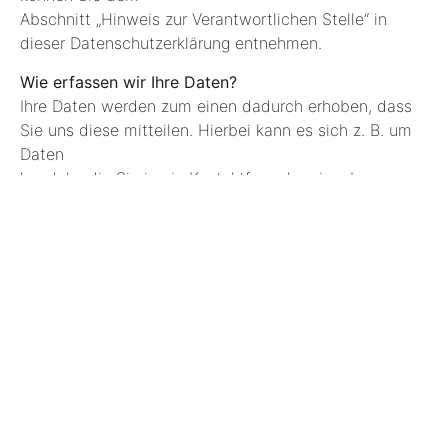
Abschnitt „Hinweis zur Verantwortlichen Stelle“ in
dieser Datenschutzerklärung entnehmen.
Wie erfassen wir Ihre Daten?
Ihre Daten werden zum einen dadurch erhoben, dass
Sie uns diese mitteilen. Hierbei kann es sich z. B. um
Daten
handeln, die Sie in ein Kontaktformular eingeben.
Andere Daten werden automatisch oder nach Ihrer
Einwilligung beim Besuch der Website durch unsere IT-
Systeme erfasst.
Das sind vor allem technische Daten (z. B.
Internetbrowser, Betriebssystem oder Uhrzeit des
Seitenaufrufs). Die
Erfassung dieser Daten erfolgt automatisch, sobald Sie
diese Website betreten.
Wofür nutzen wir Ihre Daten?
Ein Teil der Daten wird erhoben, um eine fehlerfreie